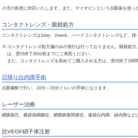
小児の疾患に対応いたします。また、マイオピンという点眼薬を使っ
コンタクトレンズ・眼鏡処方
コンタクトレンズは1day、2week、ハードコンタクトレンズなど、
コンタクトレンズ処方箋のみの発行は行っておりません。眼鏡処方
は、受付終了30分前までにご来院ください。
また、コンタクトレンズを初めてご購入される方は、受付終了1時
日帰り白内障手術
点眼麻酔で行い、10分～15分ぐらいの手術になります。
レーザー治療
網膜裂孔、糖尿病網膜症、網膜静脈閉塞症、後発白内障、緑内障など
抗VEGF硝子体注射