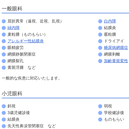
一般眼科
屈折異常（遠視、近視、乱視）
白内障
緑内障
結膜炎
麦粒腫（ものもらい）
霰粒腫
アレルギー性結膜炎
ドライアイ
眼精疲労
糖尿病網膜症
網膜静脈閉塞症
網膜剥離
網膜裂孔
加齢黄斑変性
黄斑浮腫 など
一般的な疾患に対応いたします。
小児眼科
斜視
弱視
3歳児健診後
学校健診後
結膜炎
ものもらい
先天性鼻涙管閉塞症 など