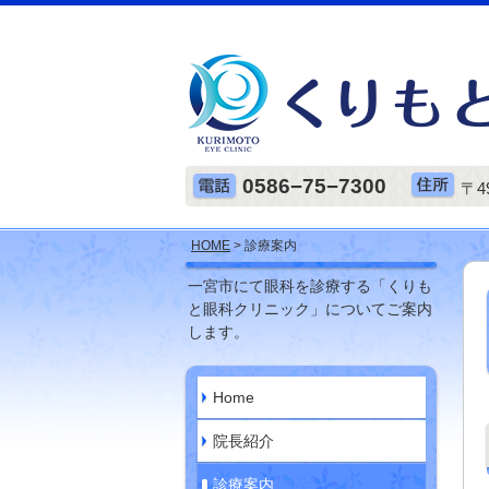
0586−75−7300
〒4
HOME
> 診療案内
一宮市にて眼科を診療する「くりも
と眼科クリニック」についてご案内
します。
Home
院長紹介
診療案内