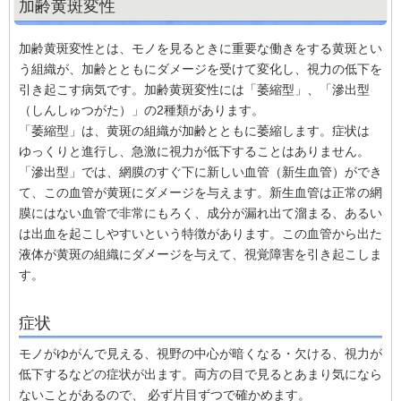
加齢黄斑変性
加齢黄斑変性とは、モノを見るときに重要な働きをする黄斑とい
う組織が、加齢とともにダメージを受けて変化し、視力の低下を
引き起こす病気です。加齢黄斑変性には「萎縮型」、「滲出型
（しんしゅつがた）」の2種類があります。
「萎縮型」は、黄斑の組織が加齢とともに萎縮します。症状は
ゆっくりと進行し、急激に視力が低下することはありません。
「滲出型」では、網膜のすぐ下に新しい血管（新生血管）ができ
て、この血管が黄斑にダメージを与えます。新生血管は正常の網
膜にはない血管で非常にもろく、成分が漏れ出て溜まる、あるい
は出血を起こしやすいという特徴があります。この血管から出た
液体が黄斑の組織にダメージを与えて、視覚障害を引き起こしま
す。
症状
モノがゆがんで見える、視野の中心が暗くなる・欠ける、視力が
低下するなどの症状が出ます。両方の目で見るとあまり気になら
ないことがあるので、 必ず片目ずつで確かめます。