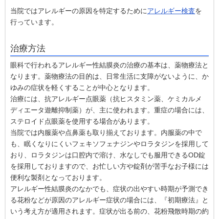
当院ではアレルギーの原因を特定するために
アレルギー検査
を
行っています。
治療方法
眼科で行われるアレルギー性結膜炎の治療の基本は、薬物療法と
なります。薬物療法の目的は、日常生活に支障がないように、か
ゆみの症状を軽くすることが中心となります。
治療には、抗アレルギー点眼薬（抗ヒスタミン薬、ケミカルメ
ディエータ遊離抑制薬）が、主に使われます。重症の場合には、
ステロイド点眼薬を使用する場合があります。
当院では内服薬や点鼻薬も取り揃えております。内服薬の中で
も、眠くなりにくいフェキソフェナジンやロラタジンを採用して
おり、ロラタジンは口腔内で溶け、水なしでも服用できるOD錠
を採用しておりますので、お忙しい方や錠剤が苦手なお子様には
便利な製剤となっております。
アレルギー性結膜炎のなかでも、症状の出やすい時期が予測でき
る花粉などが原因のアレルギー症状の場合には、『初期療法』と
いう考え方が適用されます。症状が出る前の、花粉飛散時期の約