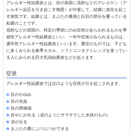
アレルギー性結膜炎とは、目の表面に花粉などのアレルゲン（ア
レルギー反応を引き起こす物質）が付着して、結膜に炎症を起こ
す病気です。結膜とは、まぶたの裏側と白目の部分を覆っている
粘膜のことです。
花粉などが原因の、特定の季節にのみ症状があらわれるものを季
節性アレルギー性結膜炎といい、一年中症状がみられるものは、
通年性アレルギー性結膜炎といいます。重症のものでは、子ども
に多くみられる春季カタル、ソフトコンタクトレンズを使ってい
る人にみられる巨大乳頭結膜炎などがあります。
症状
アレルギー性結膜炎では次のような症状が引き起こされます。
目のかゆみ
目の充血
目の異物感
目やにが出る（涙のようにサラサラした水状のもの）
涙が出る
まぶたの裏にぶつぶつができる