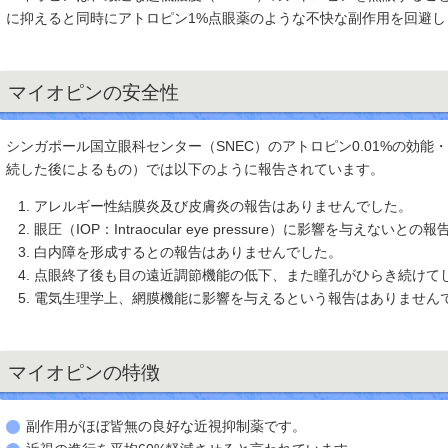
に抑えると同時にアトロピン1%点眼薬のような不快な副作用を回避し
マイオピンの安全性
シンガポール国立眼科センター（SNEC）のアトロピン0.01%の効能
続した後によるもの）では以下のように報告されています。
アレルギー性結膜炎及び皮膚炎の報告はありませんでした。
眼圧（IOP：Intraocular eye pressure）に影響を与えないとの
白内障を形成するとの報告はありませんでした。
点眼終了後も目の遠近調節機能の低下、また瞳孔がひらき続けて
電気生理学上、網膜機能に影響を与えるという報告はありません
マイオピンの特徴
副作用がほぼ皆無の良好な近視抑制薬です。