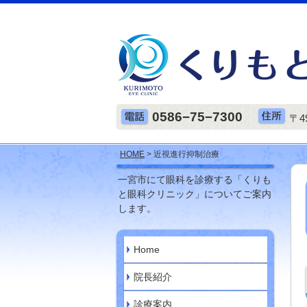
0586−75−7300
〒4
HOME
> 近視進行抑制治療
一宮市にて眼科を診療する「くりも
と眼科クリニック」についてご案内
します。
Home
院長紹介
診療案内