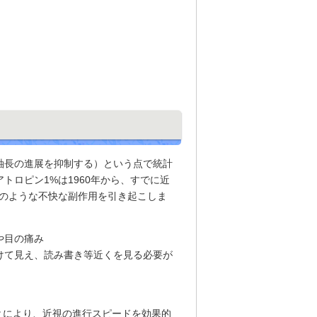
軸長の進展を抑制する）という点で統計
ロピン1%は1960年から、すでに近
記のような不快な副作用を引き起こしま
や目の痛み
けて見え、読み書き等近くを見る必要が
ことにより、近視の進行スピードを効果的