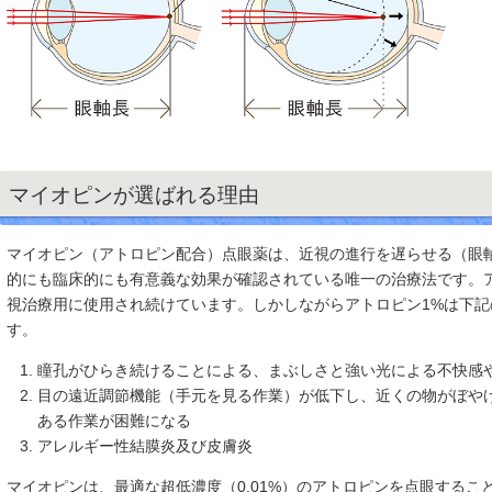
マイオピンが選ばれる理由
マイオピン（アトロピン配合）点眼薬は、近視の進行を遅らせる（眼
的にも臨床的にも有意義な効果が確認されている唯一の治療法です。アト
視治療用に使用され続けています。しかしながらアトロピン1%は下
す。
瞳孔がひらき続けることによる、まぶしさと強い光による不快感
目の遠近調節機能（手元を見る作業）が低下し、近くの物がぼや
ある作業が困難になる
アレルギー性結膜炎及び皮膚炎
マイオピンは、最適な超低濃度（0.01%）のアトロピンを点眼する