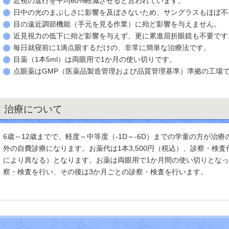
近視の進行を平均60%軽減させると言われています。
日中の光のまぶしさに影響を及ぼさないため、サングラスもほぼ不
目の遠近調節機能（手元を見る作業）に殆ど影響を与えません。
近見視力の低下に殆ど影響を与えず、更に累進屈折眼鏡も不要です
毎日就寝前に1滴点眼するだけの、非常に簡単な治療法です。
目薬（1本5ml）は両眼用で1か月の使い切りです。
点眼薬はGMP（医薬品製造管理および品質管理基準）準拠の工場
治療について
6歳～12歳までで、軽度～中等度（-1D～-6D）までの学童の方が治
外の自費診療になります。お薬代は1本3,500円（税込）、診察・検査代は
により異なる）となります。お薬は両眼用で1か月間の使い切りとなっ
察・検査を行い、その後は3か月ごとの診察・検査を行います。