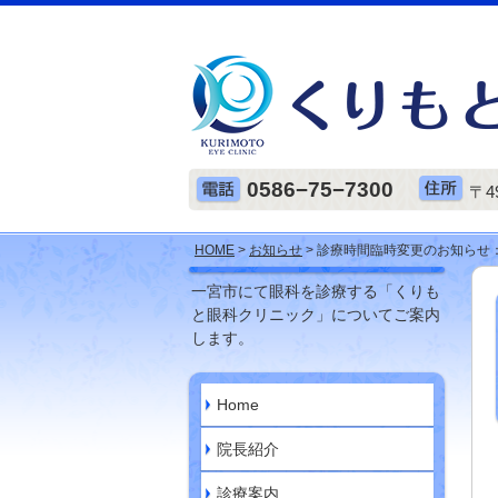
0586−75−7300
〒4
HOME
>
お知らせ
> 診療時間臨時変更のお知らせ：
一宮市にて眼科を診療する「くりも
と眼科クリニック」についてご案内
します。
Home
院長紹介
診療案内